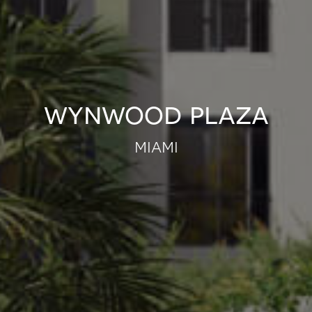
wynwood plaza
miami